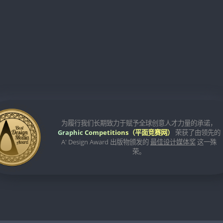
为履行我们长期致力于赋予全球创意人才力量的承诺，
Graphic Competitions（平面竞赛网）
荣获了由领先的
A' Design Award 出版物颁发的
最佳设计媒体奖
这一殊
荣。