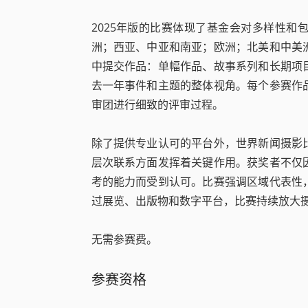
2025年版的比赛体现了基金会对多样性
洲；西亚、中亚和南亚；欧洲；北美和中美
中提交作品：单幅作品、故事系列和长期项
去一年事件和主题的整体视角。每个参赛作
审团进行细致的评审过程。
除了提供专业认可的平台外，世界新闻摄影
层次联系方面发挥着关键作用。获奖者不仅
考的能力而受到认可。比赛强调区域代表性
过展览、出版物和数字平台，比赛持续放大
无需参赛费。
参赛资格