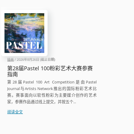
年
iJungle
国
际
插
画
大
奖
赛
插画
/
2026年8月26日
(截止日期)
报
名
第28届Pastel 100粉彩艺术大赛参赛
指南
开
启
第28届Pastel 100 Art Competition是由Pastel
Journal与Artists Network推出的国际粉彩艺术比
赛。赛事面向以软性粉彩为主要媒介创作的艺术
家，参赛作品通过线上提交，并按五个...
第
阅读全文
28
届
Pastel