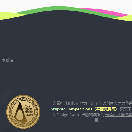
100
粉
彩
艺
术
大
赛
参
赛
灵感墙
指
南
为履行我们长期致力于赋予全球创意人才力量
Graphic Competitions（平面竞赛网）
荣获了
A' Design Award 出版物颁发的
最佳设计媒体
荣。