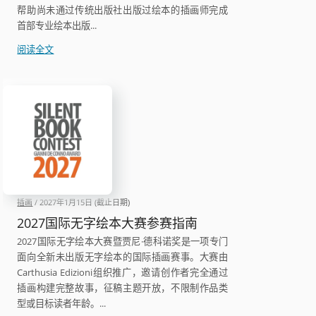
帮助尚未通过传统出版社出版过绘本的插画师完成
首部专业绘本出版...
2027
阅读全文
Apila
首
次
出
版
奖
全
球
绘
插画
/
2027年1月15日
(截止日期)
本
征
2027国际无字绘本大赛参赛指南
稿
2027国际无字绘本大赛暨贾尼·德科诺奖是一项专门
指
面向全新未出版无字绘本的国际插画赛事。大赛由
南
Carthusia Edizioni组织推广，邀请创作者完全通过
插画构建完整故事，征稿主题开放，不限制作品类
型或目标读者年龄。...