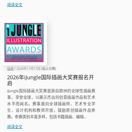
2027
阅读全文
国
际
无
字
绘
本
大
赛
参
插画
/
2026年11月17日
(截止日期)
赛
指
2026年iJungle国际插画大奖赛报名开
启
南
iJungle国际插画大奖赛是源自欧洲的全球性插画赛
事，享誉全球，以展示杰出的创意插画作品和艺术
水平而闻名。赛事面向全球插画师、艺术专业学
生、设计机构和教师开放，鼓励原创插画作品参
赛。参赛类别丰富多样，包括书籍插画、编辑...
2026
阅读全文