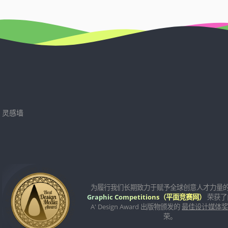
灵感墙
为履行我们长期致力于赋予全球创意人才力量
Graphic Competitions（平面竞赛网）
荣获了
A' Design Award 出版物颁发的
最佳设计媒体
荣。