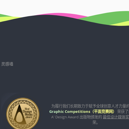
灵感墙
为履行我们长期致力于赋予全球创意人才力量
Graphic Competitions（平面竞赛网）
荣获了
A' Design Award 出版物颁发的
最佳设计媒体
荣。