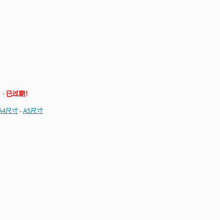
日
-
已过期！
A4尺寸
-
A5尺寸