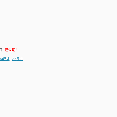
日
-
已过期！
A4尺寸
-
A5尺寸