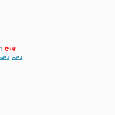
日
-
已过期！
A4尺寸
-
A5尺寸