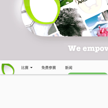
比赛
免费参赛
新闻
免费每周通讯 (英文)