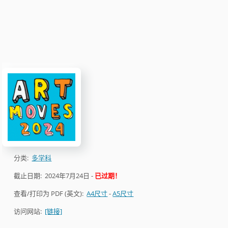
分类:
多学科
截止日期:
2024年7月24日
-
已过期！
查看/打印为 PDF (英文):
A4尺寸
-
A5尺寸
访问网站:
[链接]