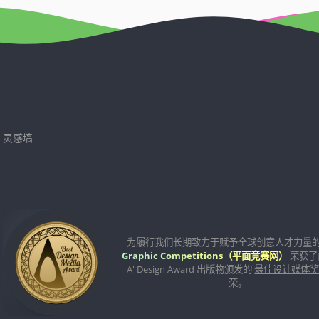
灵感墙
为履行我们长期致力于赋予全球创意人才力量
Graphic Competitions（平面竞赛网）
荣获了
A' Design Award 出版物颁发的
最佳设计媒体
荣。