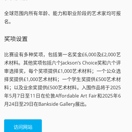
全球范围内所有年龄、能力和职业阶段的艺术家均可报
名。
奖项设置
比赛设有多种奖项，包括第一名奖金£6,000及£2,000艺
术材料。其他奖项包括六个Jackson’s Choice奖和六个评
审选择奖，每个奖项提供£1,000艺术材料；一个公众选
择奖提供£1,000艺术材料；一个学生奖提供£500艺术材
料；以及业余奖提供£500艺术材料。入围作品将于2025
年5月7日至11日在伦敦Affordable Art Fair和2025年6
月24日至29日在Bankside Gallery展出。
访问网站