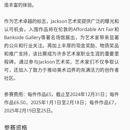
造丰富的体验。
作为艺术卓越的标志，Jackson艺术奖提供广泛的曝光和
认可机会。入围作品将在伦敦的Affordable Art Fair和
Bankside Gallery等著名场馆展出，为艺术家带来显著
的公众和行业关注。再加上丰厚的现金奖励、物质奖品
和推广支持，该比赛成为许多艺术家职业生涯的重要里
程碑。通过参与Jackson艺术奖，艺术家们不仅争取认
可，还加入了致力于推动美术边界的充满活力的创作者
社区。
参赛费用：每件作品£5，截止至2024年12月31日；每件
作品£6.50，2025年1月1日至2月18日；每件作品£7，
2025年2月19日至25日。
参赛资格