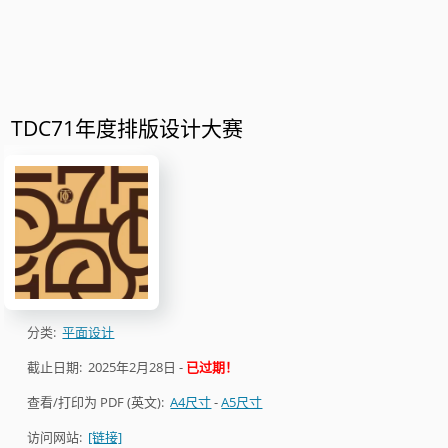
TDC71年度排版设计大赛
分类:
平面设计
截止日期:
2025年2月28日
-
已过期！
查看/打印为 PDF (英文):
A4尺寸
-
A5尺寸
访问网站:
[链接]