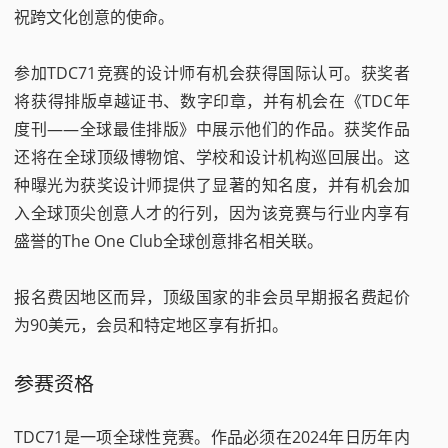
祝跨文化创意的使命。
参加TDC71竞赛的设计师有机会获得国际认可。获奖者
将获得排版卓越证书、数字印章，并有机会在《TDC年
度刊——全球最佳排版》中展示他们的作品。获奖作品
还将在全球顶级博物馆、学校和设计机构巡回展出。这
种曝光为获奖设计师提供了显著的知名度，并有机会加
入全球顶尖创意人才的行列，因为该竞赛与行业内享有
盛誉的The One Club全球创意排名相关联。
报名费因地区而异，顶级国家的非会员早期报名费起价
为90美元，会员和特定地区享有折扣。
参赛资格
TDC71是一项全球性竞赛。作品必须在2024年日历年内