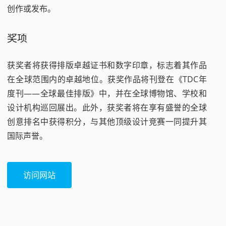
创作或发布。
奖项
获奖者将获得排版卓越证书和数字印章，标志着其作品
在全球范围内的卓越地位。获奖作品将刊登在《TDC年
度刊——全球最佳排版》中，并在全球博物馆、学校和
设计机构巡回展出。此外，获奖者将在享有盛誉的全球
创意排名中获得积分，与其他顶级设计竞赛一同提升其
国际声誉。
访问网站