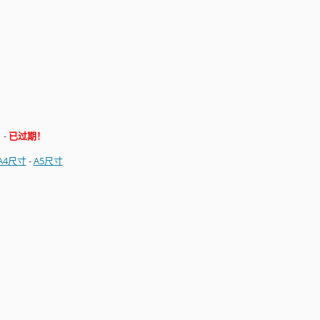
日
-
已过期！
A4尺寸
-
A5尺寸