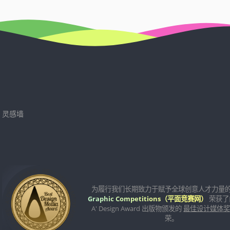
灵感墙
为履行我们长期致力于赋予全球创意人才力量
Graphic Competitions（平面竞赛网）
荣获了
A' Design Award 出版物颁发的
最佳设计媒体
荣。