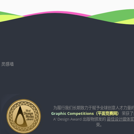
灵感墙
为履行我们长期致力于赋予全球创意人才力量
Graphic Competitions（平面竞赛网）
荣获了
A' Design Award 出版物颁发的
最佳设计媒体
荣。