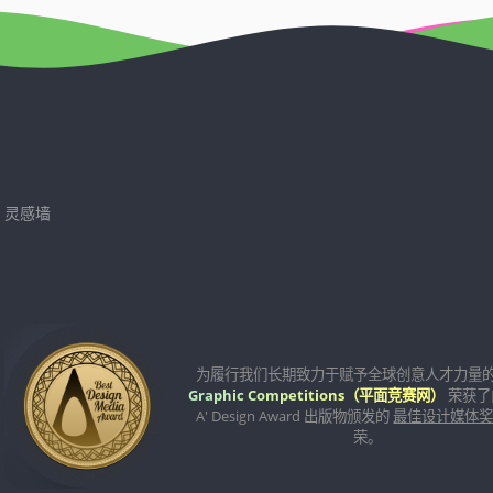
灵感墙
为履行我们长期致力于赋予全球创意人才力量
Graphic Competitions（平面竞赛网）
荣获了
A' Design Award 出版物颁发的
最佳设计媒体
荣。